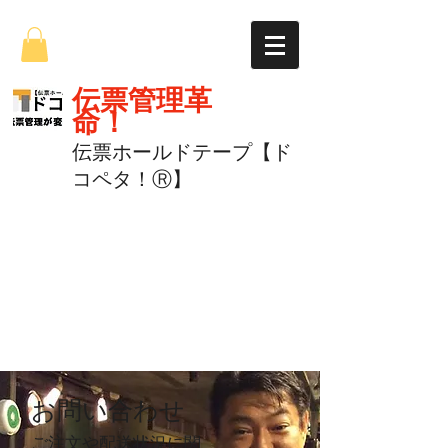
伝票管理革
命！
伝票ホールドテープ【ド
コペタ！Ⓡ】
お問い合わせ
ご注文や配送状況に関