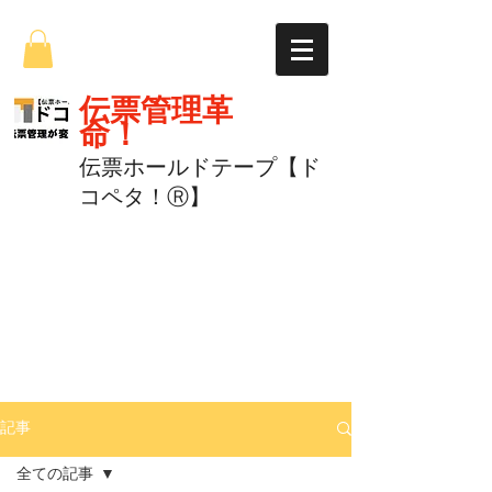
伝票管理革
命！
伝票ホールドテープ【ド
コペタ！Ⓡ】
記事
全ての記事