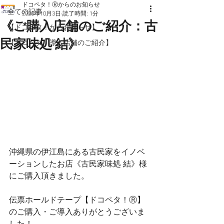
ドコペタ！Ⓡからのお知らせ
全ての記事
2020年10月3日
読了時間: 1分
《ご購入店舗のご紹介：古
【ドコペタ！からお知らせ】
民家味処 結》
【ドコペタ！導入店舗のご紹介】
沖縄県の伊江島にある古民家をイノベ
ーションしたお店《古民家味処 結》様
にご購入頂きました。    
伝票ホールドテープ【ドコペタ！Ⓡ】
のご購入・ご導入ありがとうございま